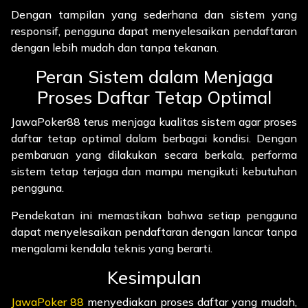
Dengan tampilan yang sederhana dan sistem yang
responsif, pengguna dapat menyelesaikan pendaftaran
dengan lebih mudah dan tanpa tekanan.
Peran Sistem dalam Menjaga
Proses Daftar Tetap Optimal
JawaPoker88 terus menjaga kualitas sistem agar proses
daftar tetap optimal dalam berbagai kondisi. Dengan
pembaruan yang dilakukan secara berkala, performa
sistem tetap terjaga dan mampu mengikuti kebutuhan
pengguna.
Pendekatan ini memastikan bahwa setiap pengguna
dapat menyelesaikan pendaftaran dengan lancar tanpa
mengalami kendala teknis yang berarti.
Kesimpulan
JawaPoker 88
menyediakan proses daftar yang mudah,